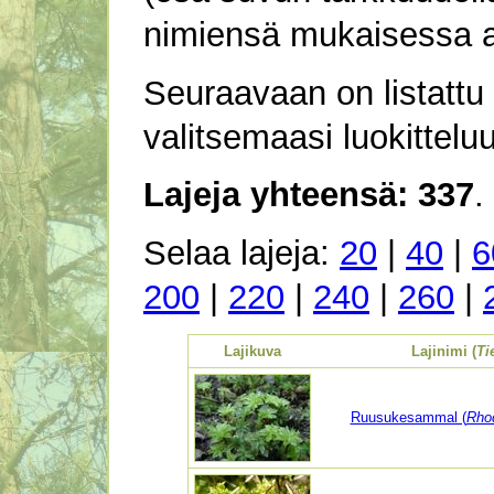
nimiensä mukaisessa a
Seuraavaan on listattu 
valitsemaasi luokitteluun 
Lajeja yhteensä: 337
.
Selaa lajeja:
20
|
40
|
6
200
|
220
|
240
|
260
|
Lajikuva
Lajinimi (
Ti
Ruusukesammal (
Rho