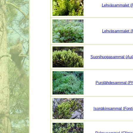
Lehväsammalet (
Lehväsammalet (
Suonihuopasammal (
Aul
Purolähdesammal (
Ph
Isonäkinsammal (
Fonti