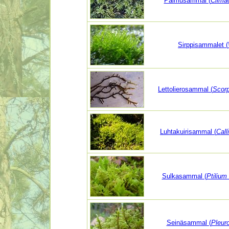
Palmusammal (
Clima
Sirppisammalet (
Lettolierosammal (
Scorp
Luhtakuirisammal (
Call
Sulkasammal (
Ptilium
Seinäsammal (
Pleur