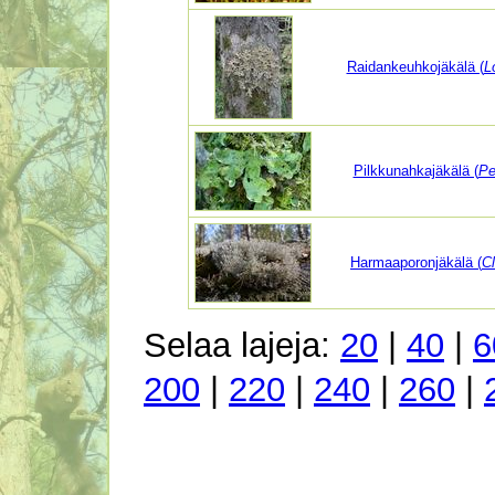
Raidankeuhkojäkälä (
L
Pilkkunahkajäkälä (
Pe
Harmaaporonjäkälä (
Cl
Selaa lajeja:
20
|
40
|
6
200
|
220
|
240
|
260
|