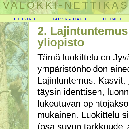
VALOKKI-NETTIKAS
ETUSIVU
TARKKA HAKU
HEIMOT
2. Lajintuntemus:
yliopisto
Tämä luokittelu on Jyvä
ympäristönhoidon aineo
Lajintuntemus: Kasvit,
täysin identtisen, luo
lukeutuvan opintojaks
mukainen. Luokittelu si
(osa suvun tarkkuudella