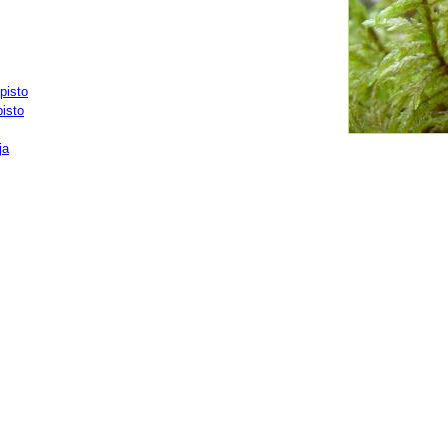
pisto
pisto
ja