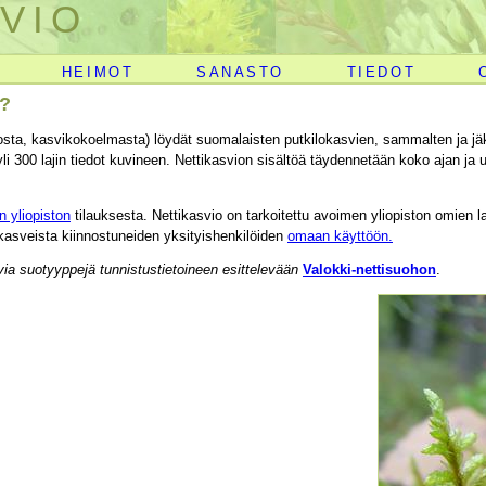
VIO
HEIMOT
SANASTO
TIEDOT
i?
osta, kasvikokoelmasta) löydät suomalaisten putkilokasvien, sammalten ja jäkäli
li 300 lajin tiedot kuvineen. Nettikasvion sisältöä täydennetään koko ajan ja 
 yliopiston
tilauksesta. Nettikasvio on tarkoitettu avoimen yliopiston omien l
 kasveista kiinnostuneiden yksityishenkilöiden
omaan käyttöön.
avia suotyyppejä tunnistustietoineen esittelevään
Valokki-nettisuohon
.