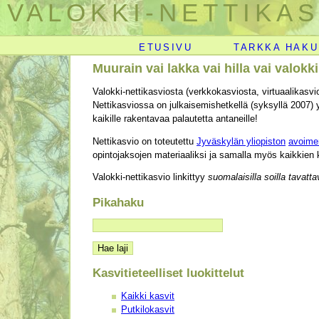
VALOKKI-NETTIKAS
ETUSIVU
TARKKA HAKU
Muurain vai lakka vai hilla vai valokk
Valokki-nettikasviosta (verkkokasviosta, virtuaalikasvi
Nettikasviossa on julkaisemishetkellä (syksyllä 2007) y
kaikille rakentavaa palautetta antaneille!
Nettikasvio on toteutettu
Jyväskylän yliopiston
avoimen
opintojaksojen materiaaliksi ja samalla myös kaikkien
Valokki-nettikasvio linkittyy
suomalaisilla soilla tavatt
Pikahaku
Kasvitieteelliset luokittelut
Kaikki kasvit
Putkilokasvit