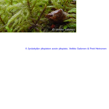
© Jyväskylän yliopiston avoin yliopisto, Veikko Salonen & Petri Heinonen