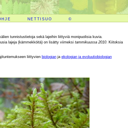
OHJE
NETTISUO
©
en tunnistustietoja sekä lajeihin liittyviä monipuolisia kuvia.
uusia lajeja (kämmekköitä) on lisätty viimeksi
tammikuussa 2010
. Kiitoksia
ajituntemukseen liittyvien
biologian
ja
ekologian ja evoluutiobiologian