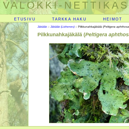
VALOKKI-NETTIKAS
ETUSIVU
TARKKA HAKU
HEIMOT
Jäkälät
::
Jäkälät (
Lichenes)
:: Pilkkunahkajäkälä (
Peltigera aphthosa
Pilkkunahkajäkälä (
Peltigera aphtho