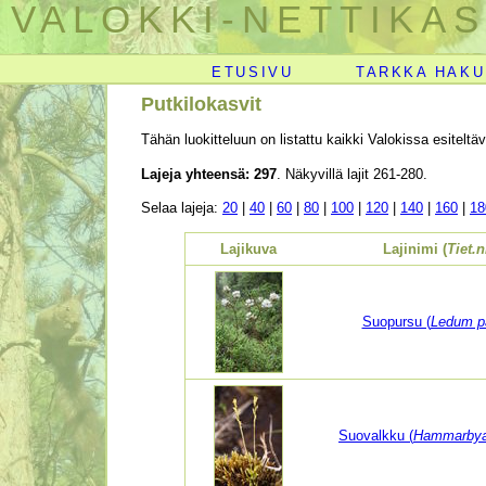
VALOKKI-NETTIKAS
ETUSIVU
TARKKA HAKU
Putkilokasvit
Tähän luokitteluun on listattu kaikki Valokissa esiteltä
Lajeja yhteensä: 297
. Näkyvillä lajit 261-280.
Selaa lajeja:
20
|
40
|
60
|
80
|
100
|
120
|
140
|
160
|
18
Lajikuva
Lajinimi (
Tiet.
Suopursu (
Ledum pa
Suovalkku (
Hammarbya