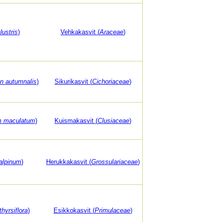
lustris
)
Vehkakasvit (
Araceae
)
n autumnalis
)
Sikurikasvit (
Cichoriaceae
)
m maculatum
)
Kuismakasvit (
Clusiaceae
)
alpinum
)
Herukkakasvit (
Grossulariaceae
)
hyrsiflora
)
Esikkokasvit (
Primulaceae
)