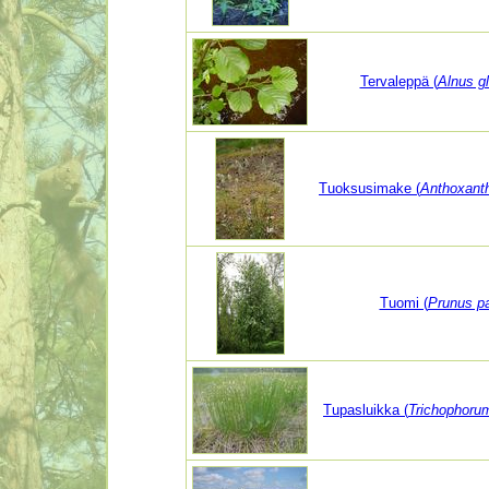
Tervaleppä (
Alnus gl
Tuoksusimake (
Anthoxant
Tuomi (
Prunus p
Tupasluikka (
Trichophoru