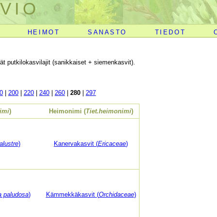
VIO
HEIMOT
SANASTO
TIEDOT
vät putkilokasvilajit (sanikkaiset + siemenkasvit).
0
|
200
|
220
|
240
|
260
|
280
|
297
nimi
)
Heimonimi (
Tiet.heimonimi
)
lustre
)
Kanervakasvit (
Ericaceae
)
 paludosa
)
Kämmekkäkasvit (
Orchidaceae
)