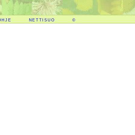
OHJE
NETTISUO
©