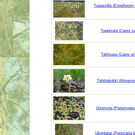
Tupasvilla (
Eriophorum
Tuppisara (
Carex v
Tähtisara (
Carex ec
Tähtitalvikki (
Moneses
Uistinvita (
Potamogeto
Ukontatar (
Persicaria l