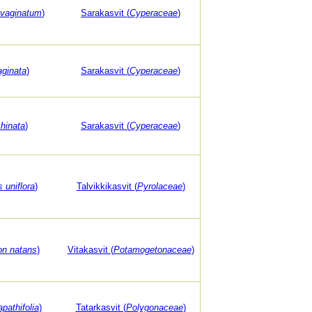
 vaginatum
)
Sarakasvit (
Cyperaceae
)
aginata
)
Sarakasvit (
Cyperaceae
)
hinata
)
Sarakasvit (
Cyperaceae
)
 uniflora
)
Talvikkikasvit (
Pyrolaceae
)
n natans
)
Vitakasvit (
Potamogetonaceae
)
apathifolia
)
Tatarkasvit (
Polygonaceae
)