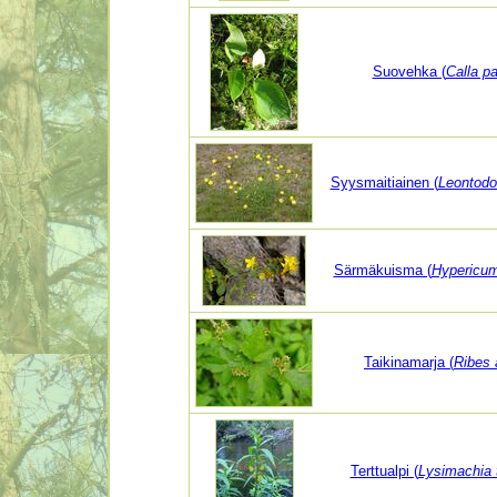
Suovehka (
Calla pa
Syysmaitiainen (
Leontodo
Särmäkuisma (
Hypericu
Taikinamarja (
Ribes 
Terttualpi (
Lysimachia t