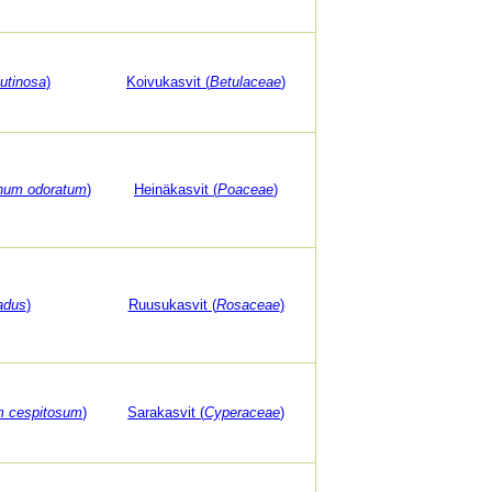
utinosa
)
Koivukasvit (
Betulaceae
)
hum odoratum
)
Heinäkasvit (
Poaceae
)
adus
)
Ruusukasvit (
Rosaceae
)
m cespitosum
)
Sarakasvit (
Cyperaceae
)