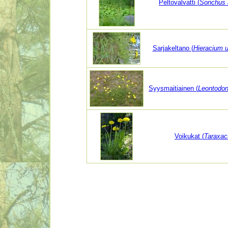
Peltovalvatti (
Sonchus 
Sarjakeltano (
Hieracium 
Syysmaitiainen (
Leontodon
Voikukat (
Taraxa