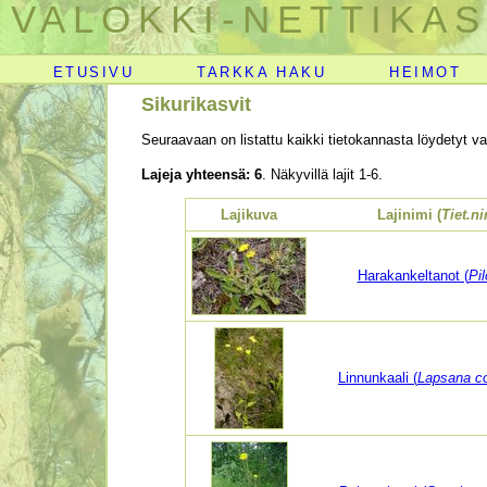
VALOKKI-NETTIKAS
ETUSIVU
TARKKA HAKU
HEIMOT
Sikurikasvit
Seuraavaan on listattu kaikki tietokannasta löydetyt val
Lajeja yhteensä: 6
. Näkyvillä lajit 1-6.
Lajikuva
Lajinimi (
Tiet.n
Harakankeltanot (
Pil
Linnunkaali (
Lapsana c