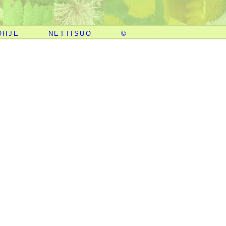
OHJE
NETTISUO
©