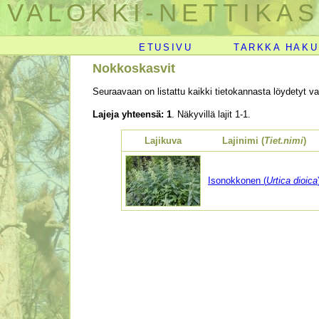
VALOKKI-NETTIKAS
ETUSIVU
TARKKA HAKU
Nokkoskasvit
Seuraavaan on listattu kaikki tietokannasta löydetyt val
Lajeja yhteensä: 1
. Näkyvillä lajit 1-1.
Lajikuva
Lajinimi (
Tiet.nimi
)
Isonokkonen (
Urtica dioica