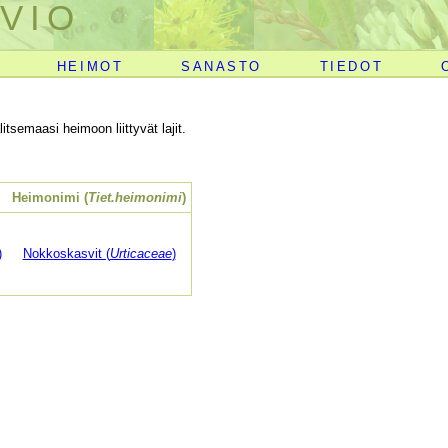
VIO
HEIMOT
SANASTO
TIEDOT
itsemaasi heimoon liittyvät lajit.
Heimonimi (
Tiet.heimonimi
)
)
Nokkoskasvit (
Urticaceae
)