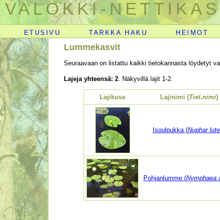
VALOKKI-NETTIKAS
ETUSIVU
TARKKA HAKU
HEIMOT
Lummekasvit
Seuraavaan on listattu kaikki tietokannasta löydetyt val
Lajeja yhteensä: 2
. Näkyvillä lajit 1-2.
Lajikuva
Lajinimi (
Tiet.nimi
)
Isoulpukka (
Nuphar lut
Pohjanlumme (
Nymphaea 