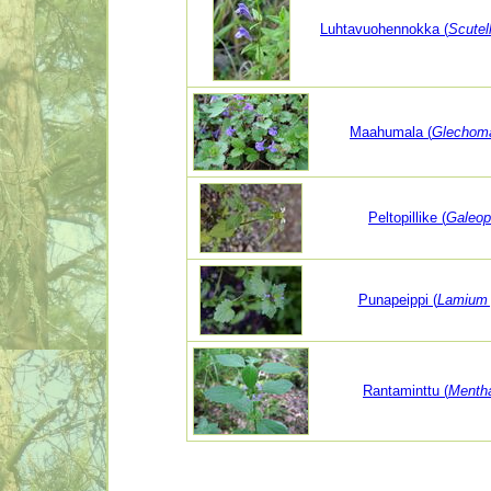
Luhtavuohennokka (
Scutel
Maahumala (
Glechom
Peltopillike (
Galeops
Punapeippi (
Lamium 
Rantaminttu (
Mentha