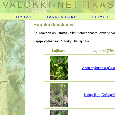
VALOKKI-NETTIKAS
ETUSIVU
TARKKA HAKU
HEIMOT
Huulikukkaiskasvit
Seuraavaan on listattu kaikki tietokannasta löydetyt val
Lajeja yhteensä: 7
. Näkyvillä lajit 1-7.
Lajikuva
Lajinimi (
Tiet
Ahoniittyhumala (
Prun
Kirjopillike (
Galeopsi