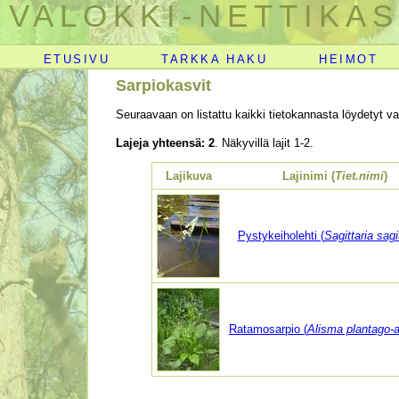
VALOKKI-NETTIKAS
ETUSIVU
TARKKA HAKU
HEIMOT
Sarpiokasvit
Seuraavaan on listattu kaikki tietokannasta löydetyt val
Lajeja yhteensä: 2
. Näkyvillä lajit 1-2.
Lajikuva
Lajinimi (
Tiet.nimi
)
Pystykeiholehti (
Sagittaria sagit
Ratamosarpio (
Alisma plantago-