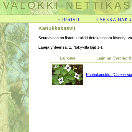
VALOKKI-NETTIKAS
ETUSIVU
TARKKA HAKU
Kanukkakasvit
Seuraavaan on listattu kaikki tietokannasta löydetyt val
Lajeja yhteensä: 1
. Näkyvillä lajit 1-1.
Lajikuva
Lajinimi (
Tiet.nimi
)
Ruohokanukka (
Cornus su