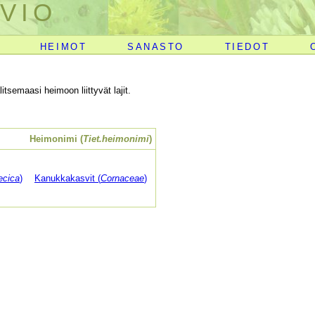
VIO
HEIMOT
SANASTO
TIEDOT
itsemaasi heimoon liittyvät lajit.
Heimonimi (
Tiet.heimonimi
)
ecica
)
Kanukkakasvit (
Cornaceae
)