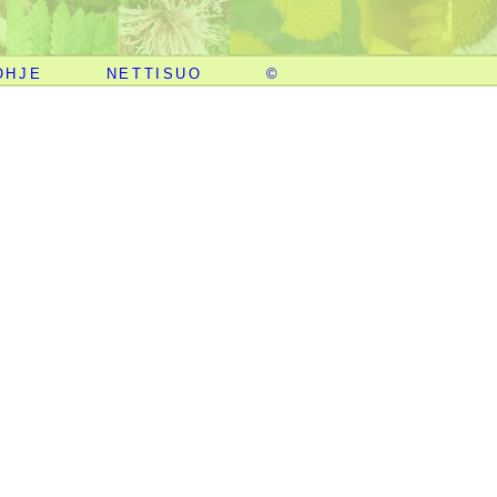
OHJE
NETTISUO
©