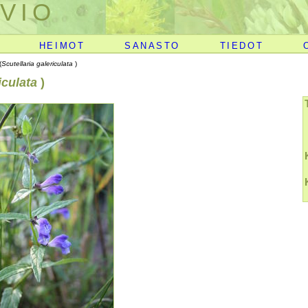
VIO
HEIMOT
SANASTO
TIEDOT
(
Scutellaria galericulata
)
riculata
)