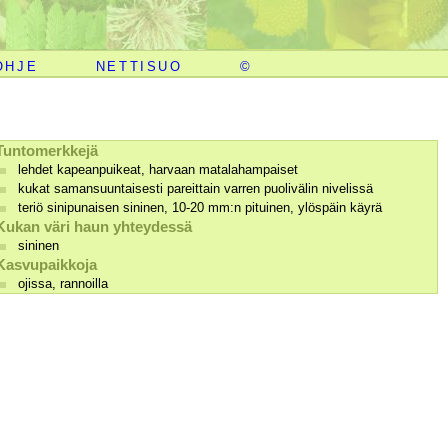
OHJE
NETTISUO
©
Tuntomerkkejä
lehdet kapeanpuikeat, harvaan matalahampaiset
kukat samansuuntaisesti pareittain varren puolivälin nivelissä
teriö sinipunaisen sininen, 10-20 mm:n pituinen, ylöspäin käyrä
Kukan väri haun yhteydessä
sininen
Kasvupaikkoja
ojissa, rannoilla