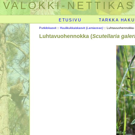
VALOKKI-NETTIKAS
ETUSIVU
TARKKA HAKU
Putkilokasvit
::
Huulikukkaiskasvit (
Lamiaceae)
:: Luhtavuohennokka 
Luhtavuohennokka (
Scutellaria gale