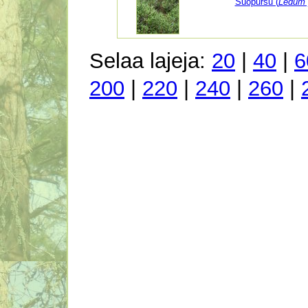
Suopursu (
Ledum 
Selaa lajeja:
20
|
40
|
6
200
|
220
|
240
|
260
|