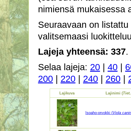
nimiensä mukaisessa a
Seuraavaan on listattu 
valitsemaasi luokitteluun 
Lajeja yhteensä: 337
.
Selaa lajeja:
20
|
40
|
6
200
|
220
|
240
|
260
|
Lajikuva
Lajinimi (
Tiet
Isoaho-orvokki (
Viola can