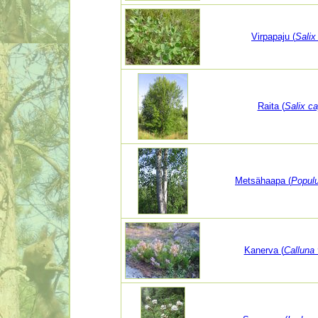
Virpapaju (
Salix
Raita (
Salix c
Metsähaapa (
Populu
Kanerva (
Calluna 