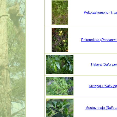
Peltotaskuruoho (
Thla
Peltoretikka (
Raphanus 
Halava (
Salix pe
Kiiltopaju (
Salix phy
Mustuvapaju (
Salix m