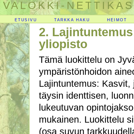
VALOKKI-NETTIKAS
ETUSIVU
TARKKA HAKU
HEIMOT
2. Lajintuntemus:
yliopisto
Tämä luokittelu on Jyvä
ympäristönhoidon aineo
Lajintuntemus: Kasvit,
täysin identtisen, luo
lukeutuvan opintojaks
mukainen. Luokittelu si
(osa suvun tarkkuudella