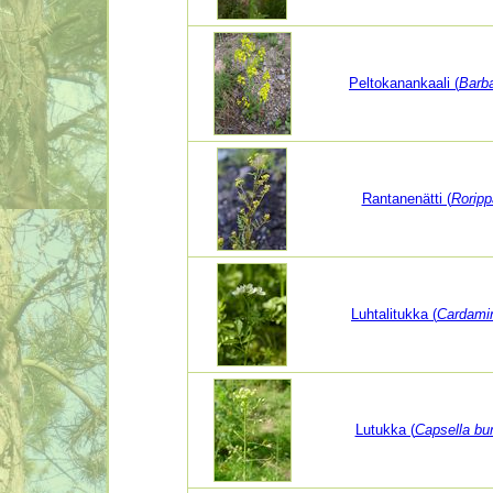
Peltokanankaali (
Barba
Rantanenätti (
Roripp
Luhtalitukka (
Cardamin
Lutukka (
Capsella bur