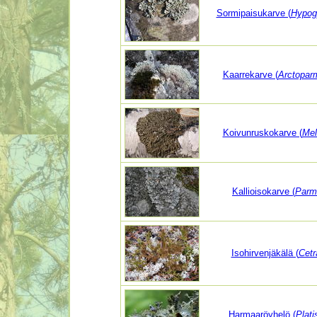
Sormipaisukarve (
Hypog
Kaarrekarve (
Arctoparm
Koivunruskokarve (
Mel
Kallioisokarve (
Parme
Isohirvenjäkälä (
Cetr
Harmaaröyhelö (
Plati