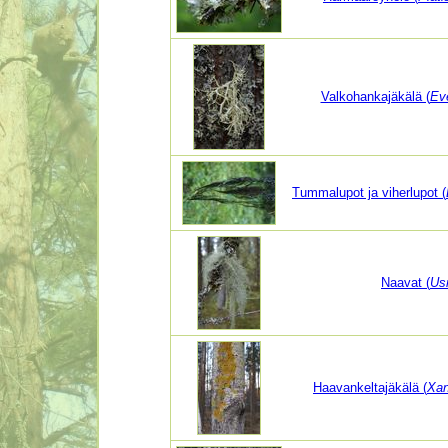
Valkohankajäkälä (
Eve
Tummalupot ja viherlupot (
Naavat (
Us
Haavankeltajäkälä (
Xan