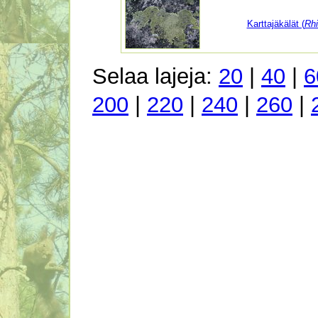
Karttajäkälät (
Rh
Selaa lajeja:
20
|
40
|
6
200
|
220
|
240
|
260
|