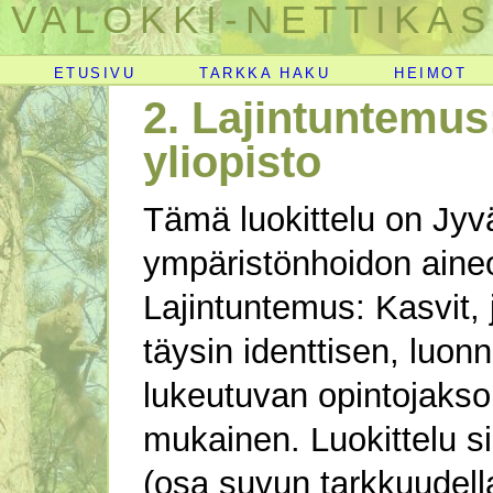
VALOKKI-NETTIKAS
ETUSIVU
TARKKA HAKU
HEIMOT
2. Lajintuntemus:
yliopisto
Tämä luokittelu on Jyvä
ympäristönhoidon aineo
Lajintuntemus: Kasvit,
täysin identtisen, luo
lukeutuvan opintojaks
mukainen. Luokittelu si
(osa suvun tarkkuudella