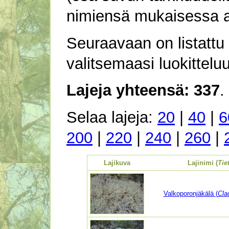
nimiensä mukaisessa a
Seuraavaan on listattu 
valitsemaasi luokitteluun 
Lajeja yhteensä: 337
.
Selaa lajeja:
20
|
40
|
6
200
|
220
|
240
|
260
|
Lajikuva
Lajinimi (
Tie
Valkoporonjäkälä (
Cla