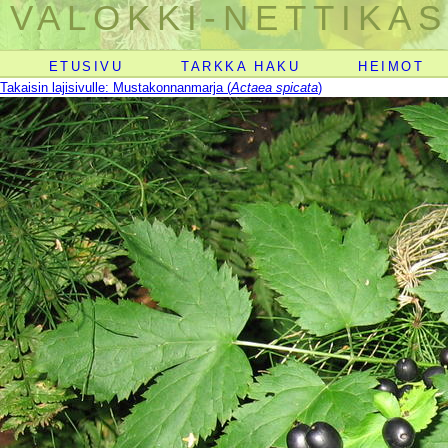
VALOKKI-NETTIKAS
ETUSIVU
TARKKA HAKU
HEIMOT
Takaisin lajisivulle: Mustakonnanmarja (
Actaea spicata
)