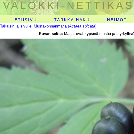
VALOKKI-NETTIKAS
ETUSIVU
TARKKA HAKU
HEIMOT
Takaisin lajisivulle: Mustakonnanmarja (
Actaea spicata
)
Kuvan selite:
Marjat ovat kypsinä mustia ja myrkyllisi