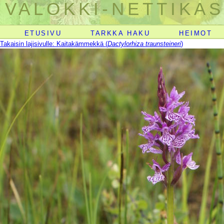
VALOKKI-NETTIKAS
ETUSIVU
TARKKA HAKU
HEIMOT
Takaisin lajisivulle: Kaitakämmekkä (
Dactylorhiza traunsteineri
)