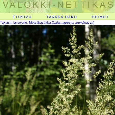
VALOKKI-NETTIKAS
ETUSIVU
TARKKA HAKU
HEIMOT
Takaisin lajisivulle: Metsäkastikka (
Calamagrostis arundinacea
)