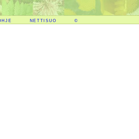
OHJE
NETTISUO
©