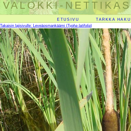
VALOKKI-NETTIKAS
ETUSIVU
TARKKA HAKU
Takaisin lajisivulle: Leveäosmankäämi (
Typha latifolia
)