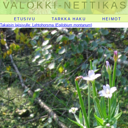
VALOKKI-NETTIKAS
ETUSIVU
TARKKA HAKU
HEIMOT
Takaisin lajisivulle: Lehtohorsma (
Epilobium montanum
)