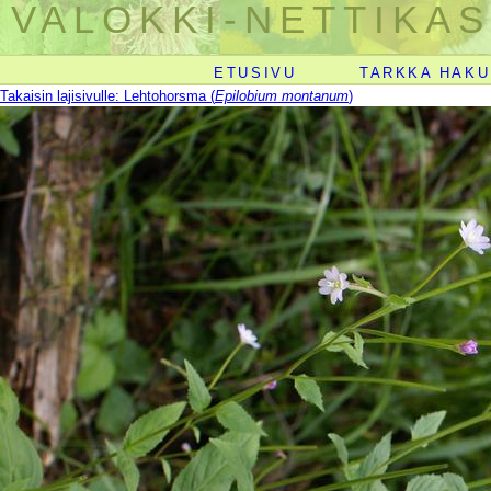
VALOKKI-NETTIKAS
ETUSIVU
TARKKA HAKU
Takaisin lajisivulle: Lehtohorsma (
Epilobium montanum
)