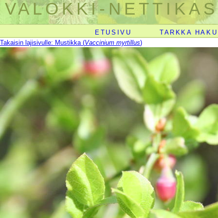
VALOKKI-NETTIKAS
ETUSIVU
TARKKA HAKU
Takaisin lajisivulle: Mustikka (
Vaccinium myrtillus
)