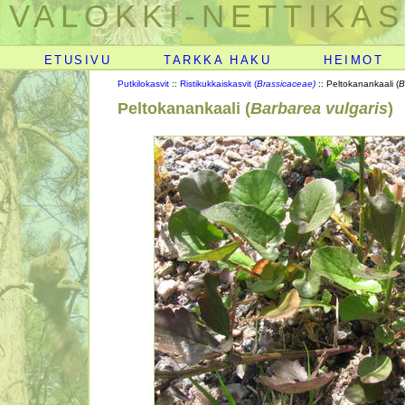
VALOKKI-NETTIKAS
ETUSIVU
TARKKA HAKU
HEIMOT
Putkilokasvit
::
Ristikukkaiskasvit (
Brassicaceae)
:: Peltokanankaali (
B
Peltokanankaali (
Barbarea vulgaris
)