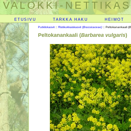
VALOKKI-NETTIKAS
ETUSIVU
TARKKA HAKU
HEIMOT
Putkilokasvit
::
Ristikukkaiskasvit (
Brassicaceae)
:: Peltokanankaali (
B
Peltokanankaali (
Barbarea vulgaris
)