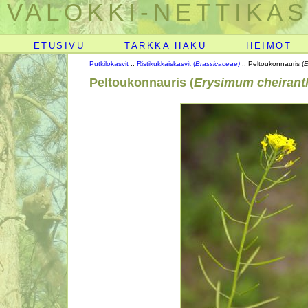
VALOKKI-NETTIKAS
ETUSIVU
TARKKA HAKU
HEIMOT
Putkilokasvit
::
Ristikukkaiskasvit (
Brassicaceae)
:: Peltoukonnauris (
E
Peltoukonnauris (
Erysimum cheirant