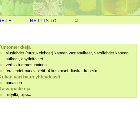
OHJE
NETTISUO
©
Tuntomerkkejä
aluslehdet (ruusukelehdet) kapean vastapuikeat, varsilehdet kapean
suikeat, ehytlaitaiset
verhiö tummasuoninen
terälehdet punavioletit, 4-liuskaiset, liuskat kapeita
Kukan väri haun yhteydessä
punainen
Kasvupaikkoja
niityillä, ojissa