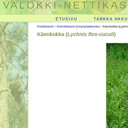
VALOKKI-NETTIKAS
ETUSIVU
TARKKA HAKU
Putkilokasvit
::
Kohokkikasvit (
Caryophyllaceae)
:: Käenkukka (
Lychni
Käenkukka (
Lychnis flos-cuculi
)