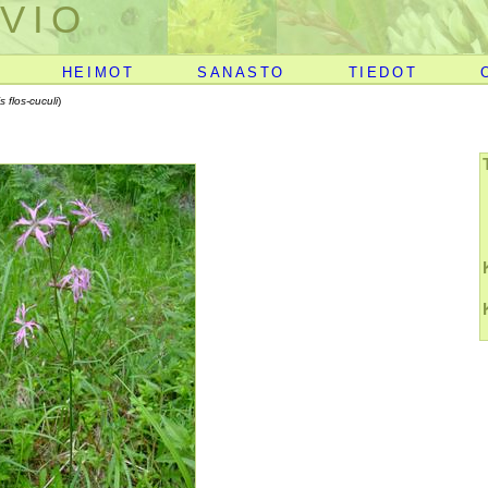
VIO
HEIMOT
SANASTO
TIEDOT
s flos-cuculi
)