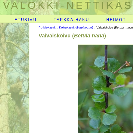
VALOKKI-NETTIKAS
ETUSIVU
TARKKA HAKU
HEIMOT
Putkilokasvit
::
Koivukasvit (
Betulaceae)
:: Vaivaiskoivu (
Betula nana
)
Vaivaiskoivu (
Betula nana
)