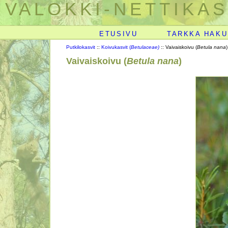
VALOKKI-NETTIKAS
ETUSIVU
TARKKA HAKU
Putkilokasvit
::
Koivukasvit (
Betulaceae)
:: Vaivaiskoivu (
Betula nana
)
Vaivaiskoivu (
Betula nana
)