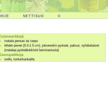
OHJE
NETTISUO
©
Tuntomerkkejä
matala pensas tai varpu
lehdet pienet (0.5-1.5 cm), jokseenkin pyöreät, paksut, nyhälaitaiset
(matalaa pyöreäkärkistä hammastusta)
Kasvupaikkoja
soilla, tunturikankailla