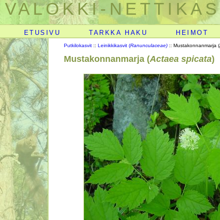
VALOKKI-NETTIKAS
ETUSIVU
TARKKA HAKU
HEIMOT
Putkilokasvit
::
Leinikkikasvit (
Ranunculaceae)
:: Mustakonnanmarja (
Mustakonnanmarja (
Actaea spicata
)