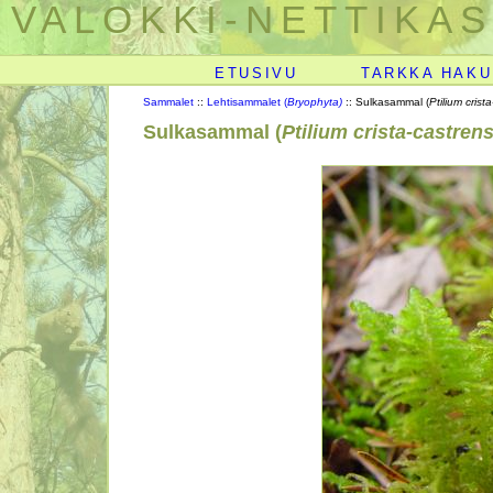
VALOKKI-NETTIKAS
ETUSIVU
TARKKA HAKU
Sammalet
::
Lehtisammalet (
Bryophyta)
:: Sulkasammal (
Ptilium crist
Sulkasammal (
Ptilium crista-castrens