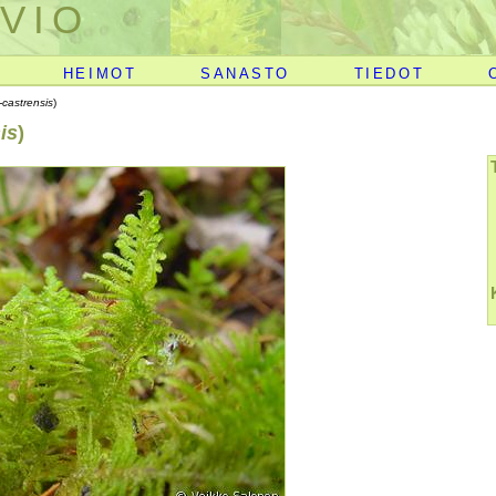
VIO
HEIMOT
SANASTO
TIEDOT
a-castrensis
)
is
)