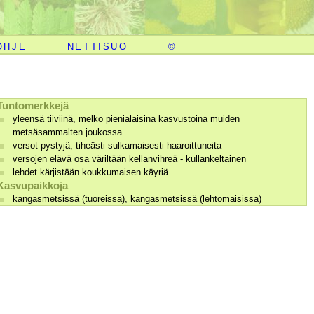
OHJE
NETTISUO
©
Tuntomerkkejä
yleensä tiiviinä, melko pienialaisina kasvustoina muiden
metsäsammalten joukossa
versot pystyjä, tiheästi sulkamaisesti haaroittuneita
versojen elävä osa väriltään kellanvihreä - kullankeltainen
lehdet kärjistään koukkumaisen käyriä
Kasvupaikkoja
kangasmetsissä (tuoreissa), kangasmetsissä (lehtomaisissa)