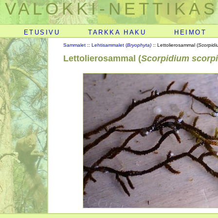
VALOKKI-NETTIKAS
ETUSIVU
TARKKA HAKU
HEIMOT
Sammalet
::
Lehtisammalet (
Bryophyta)
:: Lettolierosammal (
Scorpidi
Lettolierosammal (
Scorpidium scorp