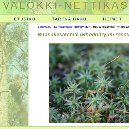
VALOKKI-NETTIKAS
ETUSIVU
TARKKA HAKU
HEIMOT
Sammalet
::
Lehtisammalet (
Bryophyta)
:: Ruusukesammal (
Rhodobr
Ruusukesammal (
Rhodobryum rose