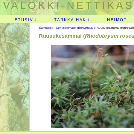
VALOKKI-NETTIKAS
ETUSIVU
TARKKA HAKU
HEIMOT
Sammalet
::
Lehtisammalet (
Bryophyta)
:: Ruusukesammal (
Rhodobr
Ruusukesammal (
Rhodobryum rose