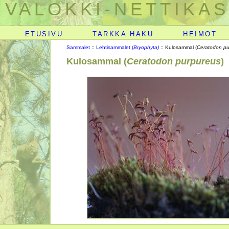
VALOKKI-NETTIKAS
ETUSIVU
TARKKA HAKU
HEIMOT
Sammalet
::
Lehtisammalet (
Bryophyta)
:: Kulosammal (
Ceratodon pu
Kulosammal (
Ceratodon purpureus
)