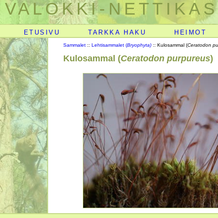
VALOKKI-NETTIKAS
ETUSIVU
TARKKA HAKU
HEIMOT
Sammalet
::
Lehtisammalet (
Bryophyta)
:: Kulosammal (
Ceratodon pu
Kulosammal (
Ceratodon purpureus
)