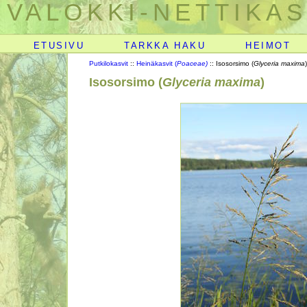
VALOKKI-NETTIKAS
ETUSIVU
TARKKA HAKU
HEIMOT
Putkilokasvit
::
Heinäkasvit (
Poaceae)
:: Isosorsimo (
Glyceria maxima
)
Isosorsimo (
Glyceria maxima
)