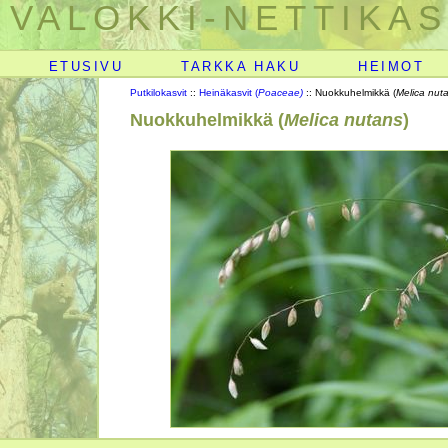
VALOKKI-NETTIKAS
ETUSIVU
TARKKA HAKU
HEIMOT
Putkilokasvit
::
Heinäkasvit (
Poaceae)
:: Nuokkuhelmikkä (
Melica nut
Nuokkuhelmikkä (
Melica nutans
)