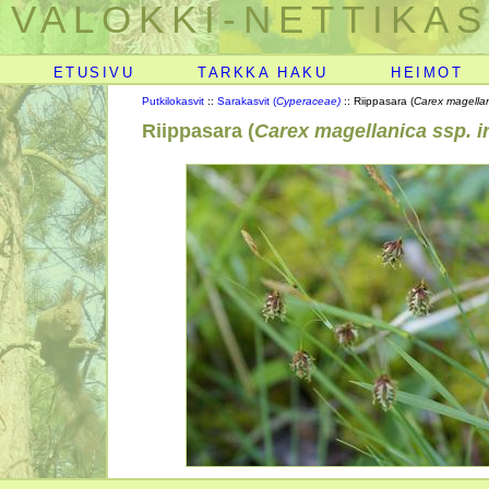
VALOKKI-NETTIKAS
ETUSIVU
TARKKA HAKU
HEIMOT
Putkilokasvit
::
Sarakasvit (
Cyperaceae)
:: Riippasara (
Carex magellani
Riippasara (
Carex magellanica ssp. i