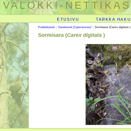
VALOKKI-NETTIKAS
ETUSIVU
TARKKA HAKU
Putkilokasvit
::
Sarakasvit (
Cyperaceae)
:: Sormisara (
Carex digitata
)
Sormisara (
Carex digitata
)