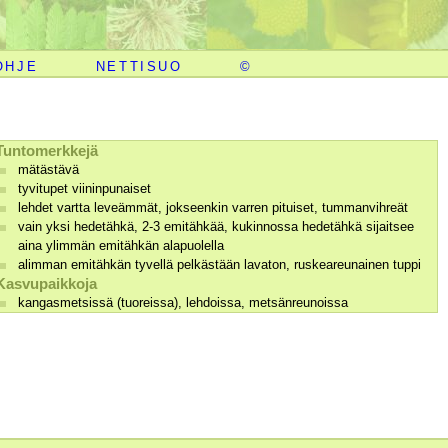
OHJE
NETTISUO
©
Tuntomerkkejä
mätästävä
tyvitupet viininpunaiset
lehdet vartta leveämmät, jokseenkin varren pituiset, tummanvihreät
vain yksi hedetähkä, 2-3 emitähkää, kukinnossa hedetähkä sijaitsee
aina ylimmän emitähkän alapuolella
alimman emitähkän tyvellä pelkästään lavaton, ruskeareunainen tuppi
Kasvupaikkoja
kangasmetsissä (tuoreissa), lehdoissa, metsänreunoissa