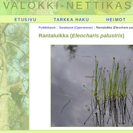
VALOKKI-NETTIKAS
ETUSIVU
TARKKA HAKU
HEIMOT
Putkilokasvit
::
Sarakasvit (
Cyperaceae)
:: Rantaluikka (
Eleocharis pal
Rantaluikka (
Eleocharis palustris
)