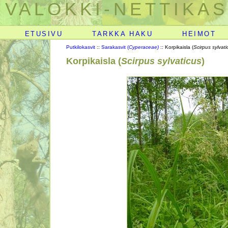
VALOKKI-NETTIKAS
ETUSIVU
TARKKA HAKU
HEIMOT
Putkilokasvit
::
Sarakasvit (
Cyperaceae)
:: Korpikaisla (
Scirpus sylvati
Korpikaisla (
Scirpus sylvaticus
)