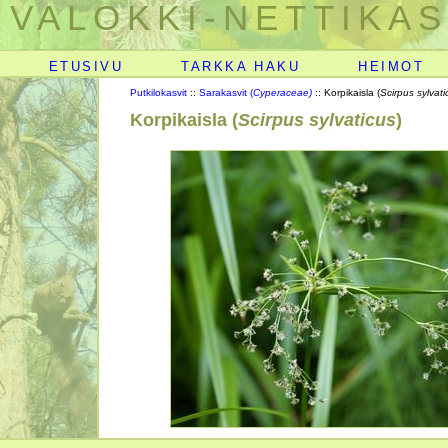
VALOKKI-NETTIKAS
ETUSIVU
TARKKA HAKU
HEIMOT
Putkilokasvit
::
Sarakasvit (
Cyperaceae)
:: Korpikaisla (
Scirpus sylvati
Korpikaisla (
Scirpus sylvaticus
)