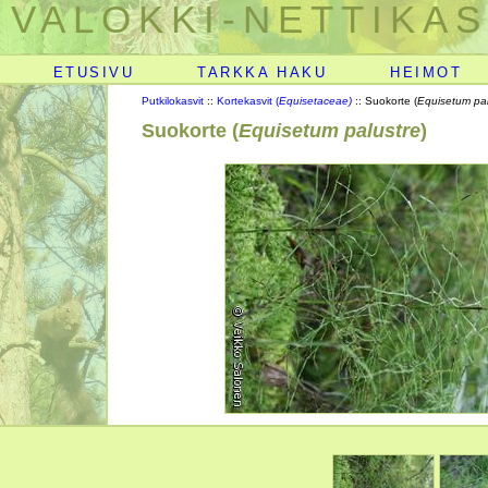
VALOKKI-NETTIKAS
ETUSIVU
TARKKA HAKU
HEIMOT
Putkilokasvit
::
Kortekasvit (
Equisetaceae)
:: Suokorte (
Equisetum pal
Suokorte (
Equisetum palustre
)