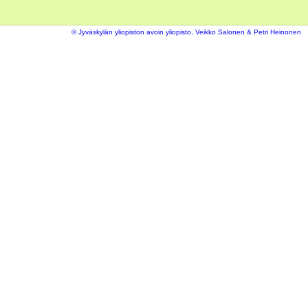
© Jyväskylän yliopiston avoin yliopisto, Veikko Salonen & Petri Heinonen