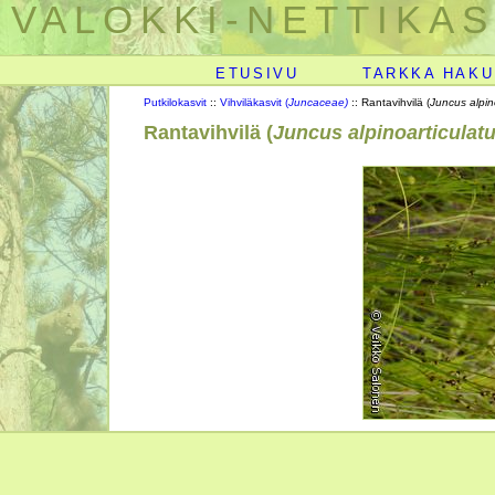
VALOKKI-NETTIKAS
ETUSIVU
TARKKA HAKU
Putkilokasvit
::
Vihviläkasvit (
Juncaceae)
:: Rantavihvilä (
Juncus alpin
Rantavihvilä (
Juncus alpinoarticulat