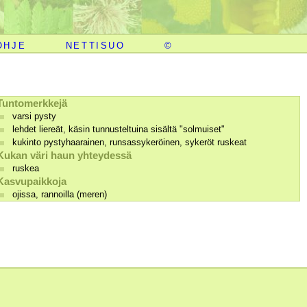
OHJE
NETTISUO
©
Tuntomerkkejä
varsi pysty
lehdet liereät, käsin tunnusteltuina sisältä "solmuiset"
kukinto pystyhaarainen, runsassykeröinen, sykeröt ruskeat
Kukan väri haun yhteydessä
ruskea
Kasvupaikkoja
ojissa, rannoilla (meren)