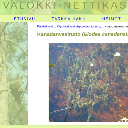
VALOKKI-NETTIKAS
ETUSIVU
TARKKA HAKU
HEIMOT
Putkilokasvit
::
Kilpukkakasvit (
Hydrocharitaceae)
:: Kanadanvesirutto
Kanadanvesirutto (
Elodea canadensi