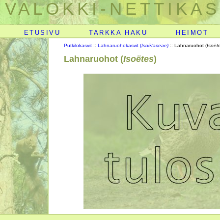
VALOKKI-NETTIKAS
ETUSIVU
TARKKA HAKU
HEIMOT
Putkilokasvit
::
Lahnaruohokasvit (
Isoëtaceae)
:: Lahnaruohot (
Isoët
Lahnaruohot (
Isoëtes
)