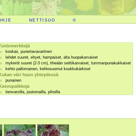
OHJE
NETTISUO
©
Tuntomerkkejä
kookas, punertavavartinen
lehdet suuret, ehyet, hampaiset, alta huopakarvaiset
mykeröt suuret (2-3 cm), tiheään seittikarvaiset, tummanpunakukkaiset
kehto pallomainen, kehtosuomut koukkukärkiset
Kukan väri haun yhteydessä
punainen
Kasvupaikkoja
tienvarsilla, joutomailla, pihoilla