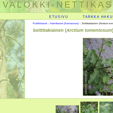
VALOKKI-NETTIKAS
ETUSIVU
TARKKA HAKU
Putkilokasvit
::
Asterikasvit (
Asteraceae)
:: Seittitakiainen (
Arctium to
Seittitakiainen (
Arctium tomentosum