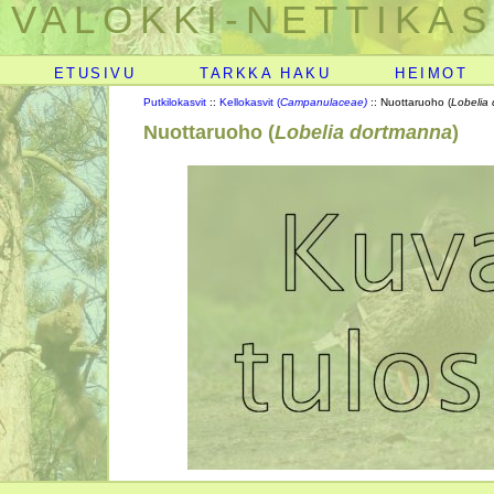
VALOKKI-NETTIKAS
ETUSIVU
TARKKA HAKU
HEIMOT
Putkilokasvit
::
Kellokasvit (
Campanulaceae)
:: Nuottaruoho (
Lobelia
Nuottaruoho (
Lobelia dortmanna
)