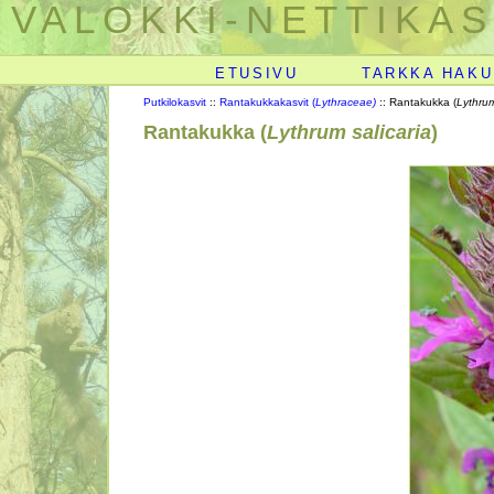
VALOKKI-NETTIKAS
ETUSIVU
TARKKA HAKU
Putkilokasvit
::
Rantakukkakasvit (
Lythraceae)
:: Rantakukka (
Lythrum
Rantakukka (
Lythrum salicaria
)