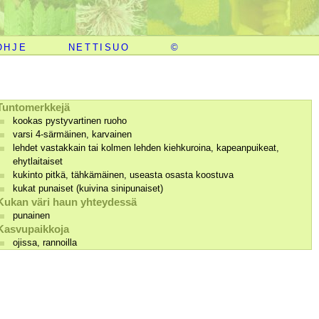
OHJE
NETTISUO
©
Tuntomerkkejä
kookas pystyvartinen ruoho
varsi 4-särmäinen, karvainen
lehdet vastakkain tai kolmen lehden kiehkuroina, kapeanpuikeat,
ehytlaitaiset
kukinto pitkä, tähkämäinen, useasta osasta koostuva
kukat punaiset (kuivina sinipunaiset)
Kukan väri haun yhteydessä
punainen
Kasvupaikkoja
ojissa, rannoilla