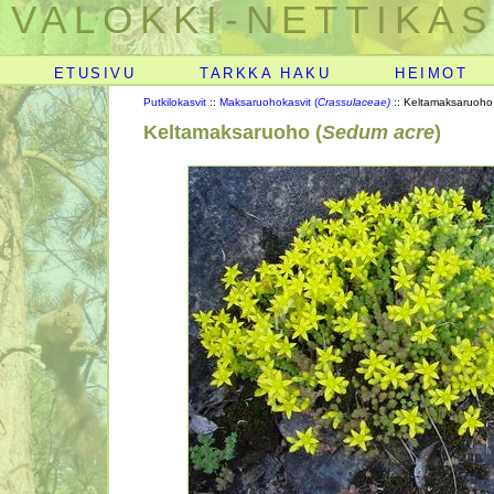
VALOKKI-NETTIKAS
ETUSIVU
TARKKA HAKU
HEIMOT
Putkilokasvit
::
Maksaruohokasvit (
Crassulaceae)
:: Keltamaksaruoho
Keltamaksaruoho (
Sedum acre
)