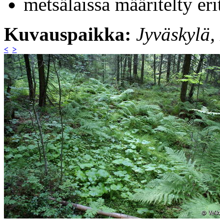
metsälaissa määritelty er
Kuvauspaikka:
Jyväskylä
<
>