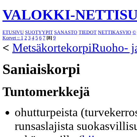
VALOKKI-NETTIS
ETUSIVU
SUOTYYPIT
SANASTO
TIEDOT
NETTIKASVIO
©
Korvet ::
1
2
3
4
5
6
7
[8]
9
<
Metsäkortekorpi
Ruoho- j
Saniaiskorpi
Tuntomerkkejä
ohutturpeista (turvekerros
runsaslajista suokasvillis