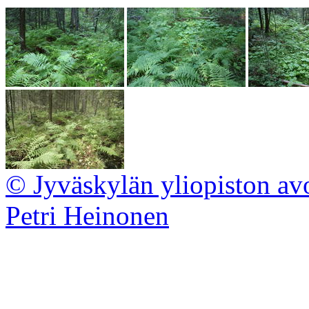
© Jyväskylän yliopiston av
Petri Heinonen