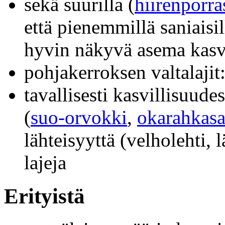
sekä suurilla (
hiirenporra
että pienemmillä saniaisil
hyvin näkyvä asema kasv
pohjakerroksen valtalajit
tavallisesti kasvillisuud
(
suo-orvokki
,
okarahkas
lähteisyyttä (velholehti,
lajeja
Erityistä